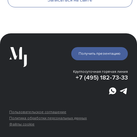
Записаться на сайте
Получить презентацию
Галерея
Инфраструктура
Генплан
Круглосуточная горячая линия
Эксперты о проекте
+7 (495) 182-73-33
Отделка
Расположение
Места рядом
Застройщик
Пользовательское соглашение
Политика обработки персональных данных
Файлы cookie